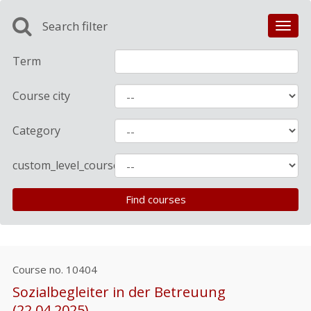
Search filter
Toggl
navig
Term
Course city
Category
custom_level_course
Course no.
10404
Sozialbegleiter in der Betreuung
(22.04.2025)